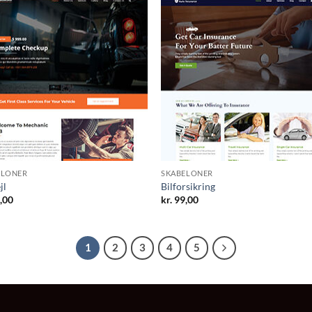
ELONER
SKABELONER
jl
Bilforsikring
,00
kr.
99,00
1
2
3
4
5