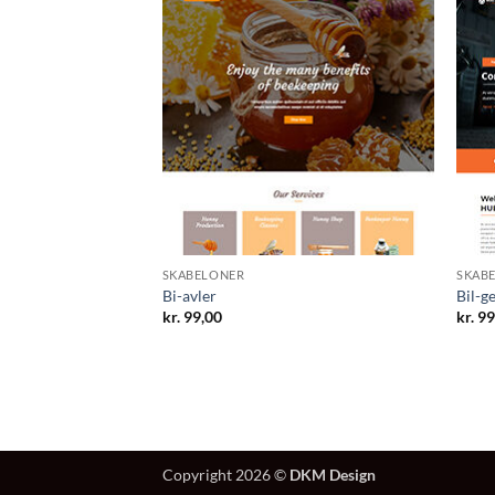
SKABELONER
SKAB
Bi-avler
Bil-ge
kr.
99,00
kr.
99
Copyright 2026 ©
DKM Design