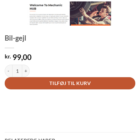
Bil-gejl
99,00
kr.
Bil-gejl antal
TILFØJ TIL KURV