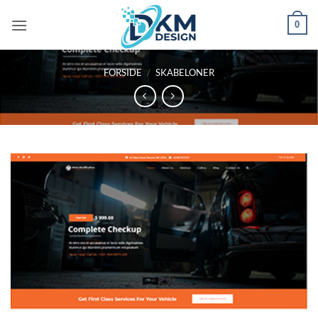
Fortsæt
0
til
indhold
FORSIDE
/
SKABELONER