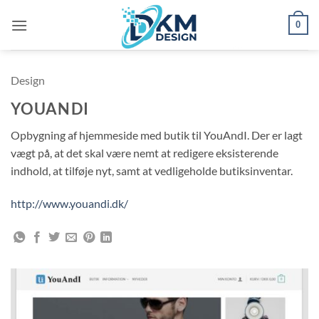
Fortsæt
0
til
indhold
Design
YOUANDI
Opbygning af hjemmeside med butik til YouAndI. Der er lagt
vægt på, at det skal være nemt at redigere eksisterende
indhold, at tilføje nyt, samt at vedligeholde butiksinventar.
http://www.youandi.dk/